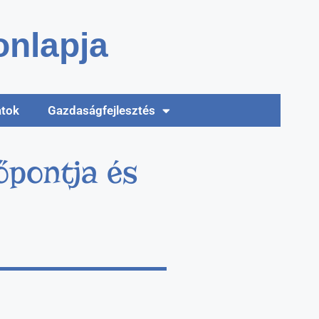
nlapja
atok
Gazdaságfejlesztés
őpontja és