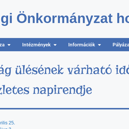
gi Önkormányzat ho
za
Intézmények
Információk
Pályáz
ság ülésének várható id
zletes napirendje
ilis 25.