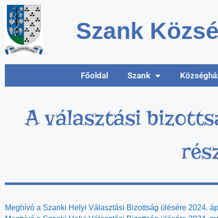
Szank Közsé
Főoldal
Szank
Községhá
A választási bizott
rés
Meghívó a Szanki Helyi Választási Bizottság ülésére 2024. ápr