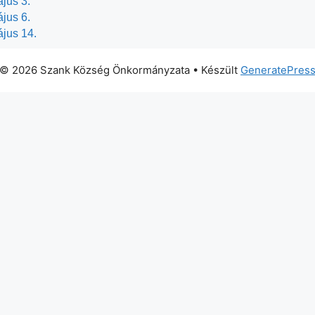
jus 3.
jus 6.
ájus 14.
© 2026 Szank Község Önkormányzata
• Készült
GeneratePres