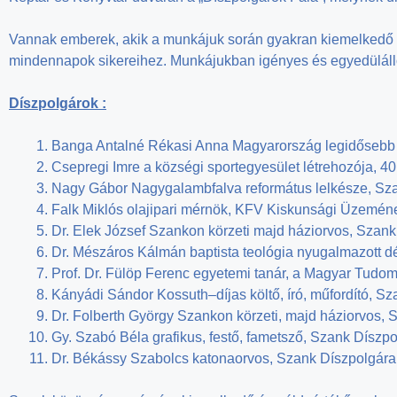
Vannak emberek, akik a munkájuk során gyakran kiemelkedő te
mindennapok sikereihez. Munkájukban igényes és egyedülálló
Díszpolgárok :
Banga Antalné Rékasi Anna Magyarország legidősebb 
Csepregi Imre a községi sportegyesület létrehozója, 4
Nagy Gábor Nagygalambfalva református lelkésze, Sz
Falk Miklós olajipari mérnök, KFV Kiskunsági Üzemén
Dr. Elek József Szankon körzeti majd háziorvos, Szan
Dr. Mészáros Kálmán baptista teológia nyugalmazott 
Prof. Dr. Fülöp Ferenc egyetemi tanár, a Magyar Tud
Kányádi Sándor Kossuth–díjas költő, író, műfordító, S
Dr. Folberth György Szankon körzeti, majd háziorvos,
Gy. Szabó Béla grafikus, festő, fametsző, Szank Díszp
Dr. Békássy Szabolcs katonaorvos, Szank Díszpolgára