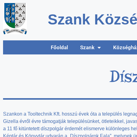
Szank Közsé
Főoldal
Szank
Községhá
Dís
Szankon a Tooltechnik Kft. hosszú évek óta a település legnag
Gizella évről évre támogatják településünket, ötleteikkel, java
a 11 fő kitüntetett díszpolgár érdemét elismerve különleges h
Képtár és Könyvtár udvarán a „Díszpolgárok Fala”, melynek ü