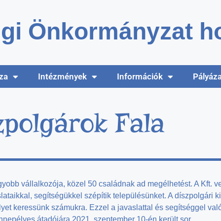
gi Önkormányzat ho
za
Intézmények
Információk
Pályáz
zpolgárok Fala
yobb vállalkozója, közel 50 családnak ad megélhetést. A Kft. v
slataikkal, segítségükkel szépítik településünket. A díszpolgári 
elyet keressünk számukra. Ezzel a javaslattal és segítséggel va
nnepélyes átadójára 2021. szeptember 10-én került sor.