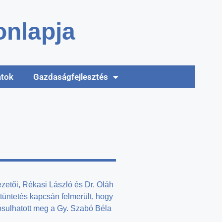
nlapja
atok
Gazdaságfejlesztés
ezetői, Rékasi László és Dr. Oláh
kitüntetés kapcsán felmerült, hogy
lósulhatott meg a Gy. Szabó Béla