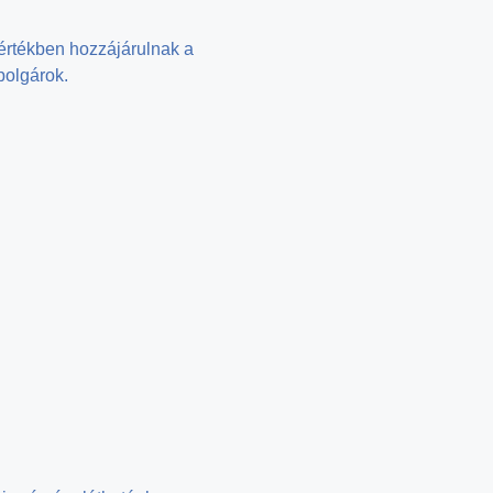
mértékben hozzájárulnak a
polgárok.