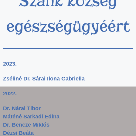
Szank község
egészségügyéért
2023.
Zséliné Dr. Sárai Ilona Gabriella
2022.
Dr. Nárai Tibor
Máténé Sarkadi Edina
Dr. Bencze Miklós
Dézsi Beáta