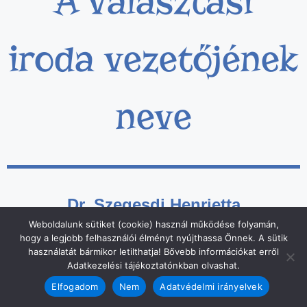
A választási
iroda vezetőjének
neve
Dr. Szegesdi Henrietta
Weboldalunk sütiket (cookie) használ működése folyamán,
hogy a legjobb felhasználói élményt nyújthassa Önnek. A sütik
használatát bármikor letilthatja! Bővebb információkat erről
Adatkezelési tájékoztatónkban olvashat.
© 2026 Szank Község Önkormányzata
• Készült
GeneratePress
Elfogadom
Nem
Adatvédelmi irányelvek