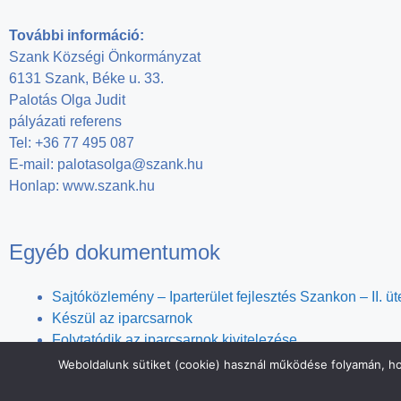
További információ:
Szank Községi Önkormányzat
6131 Szank, Béke u. 33.
Palotás Olga Judit
pályázati referens
Tel: +36 77 495 087
E-mail: palotasolga@szank.hu
Honlap: www.szank.hu
Egyéb dokumentumok
Sajtóközlemény – Iparterület fejlesztés Szankon – II. ü
Készül az iparcsarnok
Folytatódik az iparcsarnok kivitelezése
Weboldalunk sütiket (cookie) használ működése folyamán, hogy