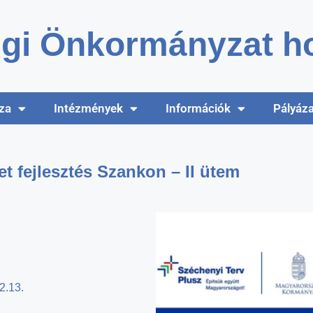
gi Önkormányzat ho
za
Intézmények
Információk
Pályáz
let fejlesztés Szankon – II ütem
2.13.