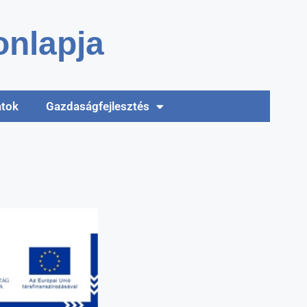
nlapja
atok
Gazdaságfejlesztés