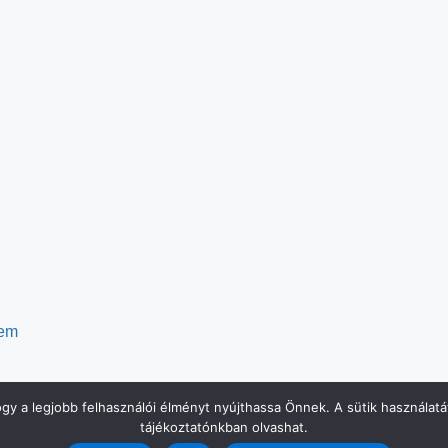
tem
 a legjobb felhasználói élményt nyújthassa Önnek. A sütik használatát 
tájékoztatónkban olvashat.