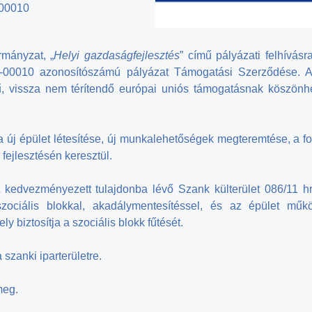
00010
rmányzat, „
Helyi gazdaságfejlesztés
” című pályázati felhívásra
0010 azonosítószámú pályázat Támogatási Szerződése. A Te
ű, vissza nem térítendő európai uniós támogatásnak köszönhe
a új épület létesítése, új munkalehetőségek megteremtése, a fo
fejlesztésén keresztül.
kedvezményezett tulajdonba lévő Szank külterület 086/11 h
 szociális blokkal, akadálymentesítéssel, és az épület 
y biztosítja a szociális blokk fűtését.
szanki iparterületre.
meg.