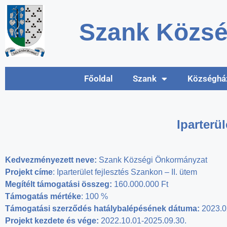
Szank Közsé
Főoldal
Szank
Községhá
Iparterü
Kedvezményezett neve:
Szank Községi Önkormányzat
Projekt címe
: Iparterület fejlesztés Szankon – II. ütem
Megítélt támogatási összeg:
160.000.000 Ft
Támogatás mértéke
: 100 %
Támogatási szerződés hatálybalépésének dátuma:
2023.0
Projekt kezdete és vége:
2022.10.01-2025.09.30.