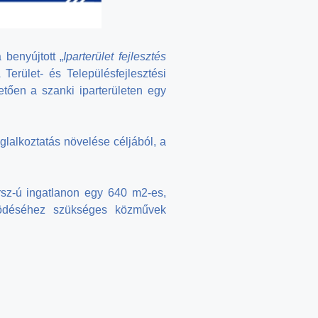
 benyújtott „
Iparterület fejlesztés
rület- és Településfejlesztési
tően a szanki iparterületen egy
glalkoztatás növelése céljából, a
rsz-ú ingatlanon egy 640 m2-es,
működéséhez szükséges közművek