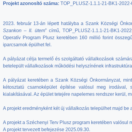
Projekt azonosító száma:
TOP_PLUSZ-1.1.1-21-BK1-2022-
2023. február 13-án lépett hatályba a Szank Községi Önko
Szankon – II. ütem
” című, TOP_PLUSZ-1.1.1-21-BK1-2022-0
Operatív Program Plusz keretében 160 millió forint összeg
iparcsarnok épülhet fel.
A pályázat célja termelő és szolgáltató vállalkozások számár
betelepült vállalkozások működési helyszínének infrastruktúra 
A pályázat keretében a Szank Községi Önkormányzat, mint 
kétosztatú csarnoképület építése valósul meg irodával,
kialakításával. Az épület tetejére napelemes rendszer kerül, mel
A projekt eredményként két új vállalkozás települhet majd be a 
A projekt a Széchenyi Terv Plusz program keretében valósul 
A projekt tervezett befejezése 2025.09.30.