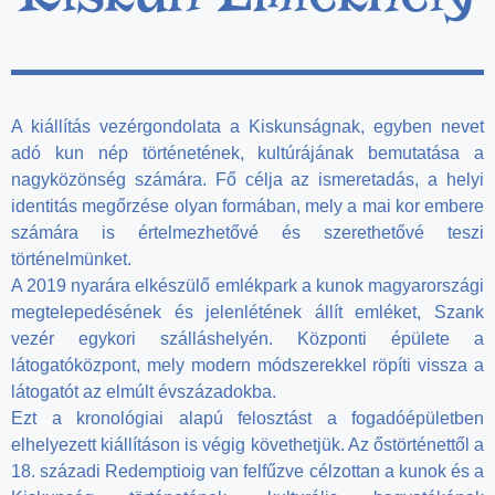
A kiállítás vezérgondolata a Kiskunságnak, egyben nevet
adó kun nép történetének, kultúrájának bemutatása a
nagyközönség számára. Fő célja az ismeretadás, a helyi
identitás megőrzése olyan formában, mely a mai kor embere
számára is értelmezhetővé és szerethetővé teszi
történelmünket.
A 2019 nyarára elkészülő emlékpark a kunok magyarországi
megtelepedésének és jelenlétének állít emléket, Szank
vezér egykori szálláshelyén. Központi épülete a
látogatóközpont, mely modern módszerekkel röpíti vissza a
látogatót az elmúlt évszázadokba.
Ezt a kronológiai alapú felosztást a fogadóépületben
elhelyezett kiállításon is végig követhetjük. Az őstörténettől a
18. századi Redemptioig van felfűzve célzottan a kunok és a