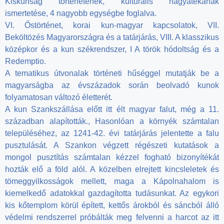
Kiskunság történetének, kulturális hagyatékának
ismertetése, 4 nagyobb egységbe foglalva.
VI. Őstörténet, korai kun-magyar kapcsolatok, VII.
Beköltözés Magyarországra és a tatárjárás, VIII. A klasszikus
középkor és a kun székrendszer, I A török hódoltság és a
Redemptio.
A tematikus útvonalak történeti hűséggel mutatják be a
magyarságba az évszázadok során beolvadó kunok
folyamatosan változó életterét.
A kun Szankszállása előtt itt élt magyar falut, még a 11.
században alapították., Hasonlóan a környék számtalan
településéhez, az 1241-42. évi tatárjárás jelentette a falu
pusztulását. A Szankon végzett régészeti kutatások a
mongol pusztítás számtalan kézzel fogható bizonyítékát
hozták elő a föld alól. A közelben elrejtett kincsleletek és
tömeggyilkosságok mellett, maga a Kápolnahalom is
kiemelkedő adatokkal gazdagította tudásunkat. Az egykori
kis kőtemplom körül épített, kettős árokból és sáncból álló
védelmi rendszerrel próbálták meg felvenni a harcot az itt