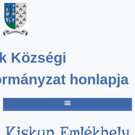
k Községi
rmányzat honlapja
Kiskun Emlékhely