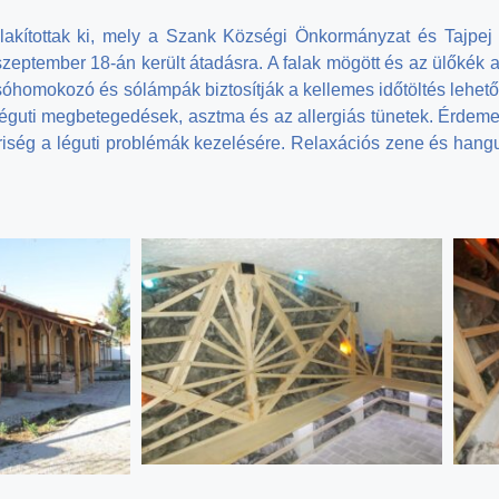
kítottak ki, mely a Szank Községi Önkormányzat és Tajpej 
tember 18-án került átadásra. A falak mögött és az ülőkék alat
n sóhomokozó és sólámpák biztosítják a kellemes időtöltés lehet
éguti megbetegedések, asztma és az allergiás tünetek. Érdemes
ég a léguti problémák kezelésére. Relaxációs zene és hangulat