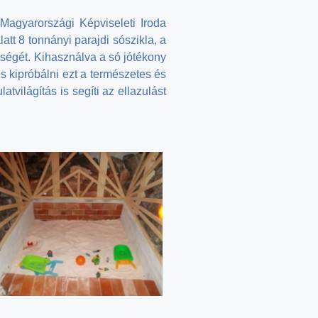
Magyarországi Képviseleti Iroda
t 8 tonnányi parajdi sószikla, a
őségét. Kihasználva a só jótékony
 kipróbálni ezt a természetes és
világítás is segíti az ellazulást