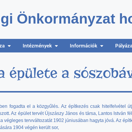
gi Önkormányzat ho
za
Intézmények
Információk
Pályáz
 épülete a sószobáv
n fogadta el a közgyűlés. Az építkezés csak hitelfelvétel útj
ott. Az épület tervét Újszászy János és társa, Lantos István f
za végleges tervváltozatát 1902 júniusában hagyta jóvá. Az épí
ására 1904 végén került sor,