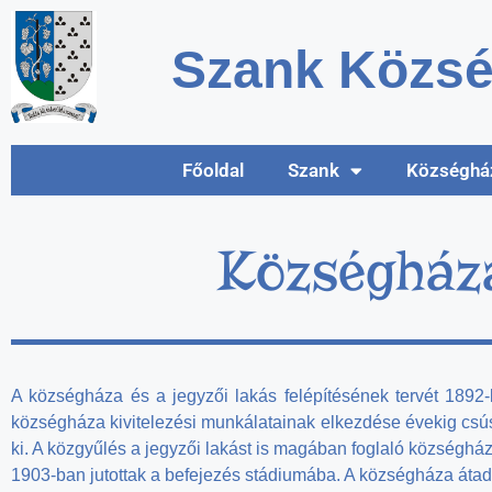
Szank Közsé
Főoldal
Szank
Községhá
Községháza
A községháza és a jegyzői lakás felépítésének tervét 1892-be
községháza kivitelezési munkálatainak elkezdése évekig csúsz
ki. A közgyűlés a jegyzői lakást is magában foglaló községhá
1903-ban jutottak a befejezés stádiumába. A községháza átad