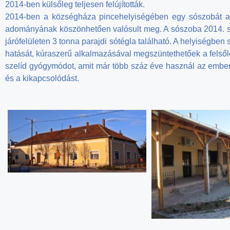
2014-ben külsőleg teljesen felújították.
2014-ben a községháza pincehelyiségében egy sószobát ala
adományának köszönhetően valósult meg. A sószoba 2014. szep
járófelületen 3 tonna parajdi sótégla található. A helyiségbe
hatását, kúraszerű alkalmazásával megszüntethetőek a felsől
szelíd gyógymódot, amit már több száz éve használ az emberis
és a kikapcsolódást.