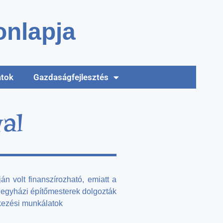
nlapja
atok
Gazdaságfejlesztés
al
án volt finanszírozható, emiatt a
élegyházi építőmesterek dolgozták
tkezési munkálatok