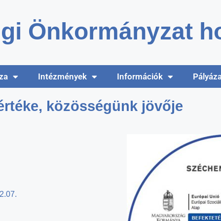
gi Önkormányzat ho
za
Intézmények
Információk
Pályáz
értéke, közösségünk jövője
2.07.