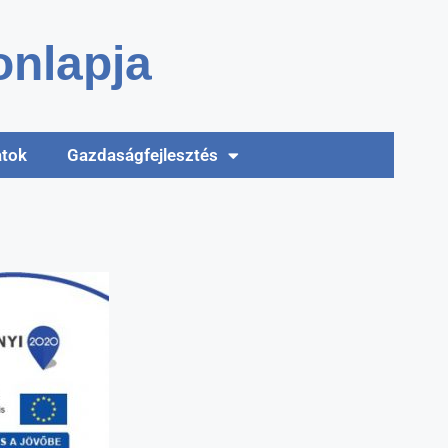
nlapja
atok
Gazdaságfejlesztés