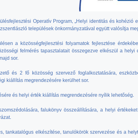
ésfejlesztési Operatív Program, „Helyi identitás és kohézió er
szszentlászló települések önkormányzatával együtt valósítja me
ésen a közösségfejlesztési folyamatok fejlesztése érdekébe
össégi felmérés tapasztalatait összegezve elkészül a helyi cs
majd sor.
ető és 2 fő közösség szervező foglalkoztatására, eszközbe
gi kiállítás megrendezésére kerülhet sor.
ére és helyi érték kiállítás megrendezésére nyílik lehetőség.
omszédolására, falukönyv összeállítására, a helyi értékeke
yázat.
s, tankatalógus elkészítése, tanulókörök szervezése és a hel