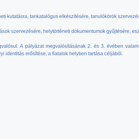
ti kutatásra, tankatalógus elkészítésére, tanulókörök szervezés
dások szervezésére, helytörténeti dokumentumok gyűjtésére, es
valósul. A pályázat megvalósításának 2. és 3. évében valamen
i identitás erősítése, a fiatalok helyben tartása céljából.