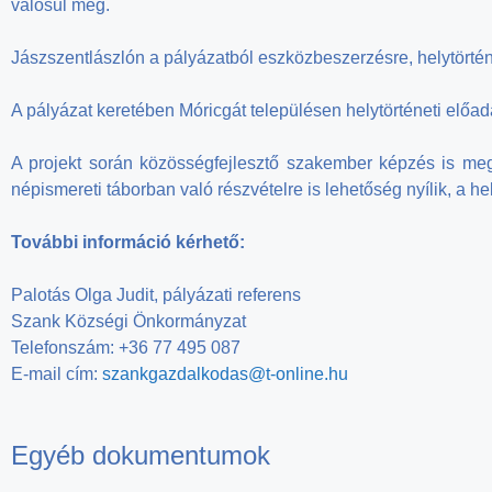
valósul meg.
Jászszentlászlón a pályázatból eszközbeszerzésre, helytörténe
A pályázat keretében Móricgát településen helytörténeti előa
A projekt során közösségfejlesztő szakember képzés is meg
népismereti táborban való részvételre is lehetőség nyílik, a hely
További információ kérhető:
Palotás Olga Judit, pályázati referens
Szank Községi Önkormányzat
Telefonszám: +36 77 495 087
E-mail cím:
szankgazdalkodas@t-online.hu
Egyéb dokumentumok