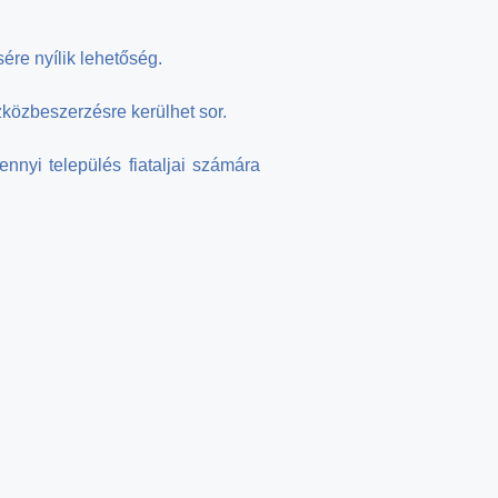
ére nyílik lehetőség.
zközbeszerzésre kerülhet sor.
nyi település fiataljai számára