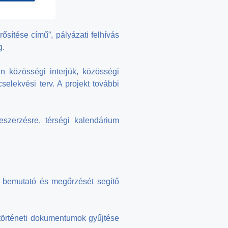
ősítése című”, pályázati felhívás
g.
n közösségi interjúk, közösségi
elekvési terv. A projekt további
szerzésre, térségi kalendárium
t bemutató és megőrzését segítő
ytörténeti dokumentumok gyűjtése