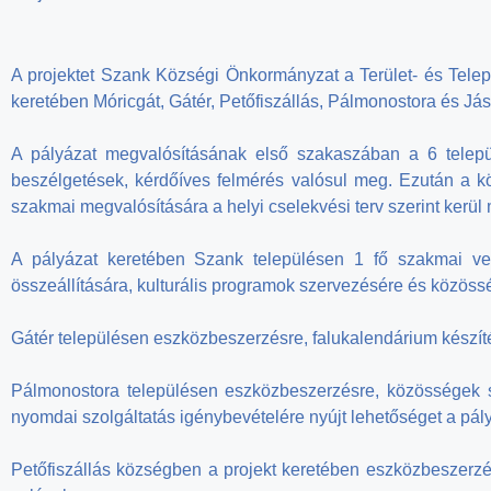
A projektet Szank Községi Önkormányzat a Terület- és Települ
keretében Móricgát, Gátér, Petőfiszállás, Pálmonostora és Já
A pályázat megvalósításának első szakaszában a 6 települ
beszélgetések, kérdőíves felmérés valósul meg. Ezután a köz
szakmai megvalósítására a helyi cselekvési terv szerint kerül 
A pályázat keretében Szank településen 1 fő szakmai vez
összeállítására, kulturális programok szervezésére és közössé
Gátér településen eszközbeszerzésre, falukalendárium készítés
Pálmonostora településen eszközbeszerzésre, közösségek sz
nyomdai szolgáltatás igénybevételére nyújt lehetőséget a pál
Petőfiszállás községben a projekt keretében eszközbeszerzé