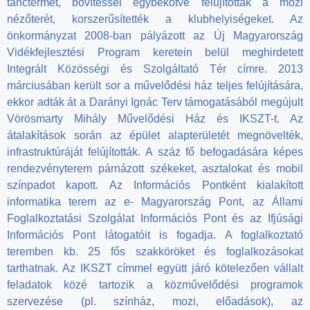
tánctermet, bővítéssel egybekötve felújították a mozi
nézőterét, korszerűsítették a klubhelyiségeket. Az
önkormányzat 2008-ban pályázott az Új Magyarország
Vidékfejlesztési Program keretein belül meghirdetett
Integrált Közösségi és Szolgáltató Tér címre. 2013
márciusában került sor a művelődési ház teljes felújítására,
ekkor adták át a Darányi Ignác Terv támogatásából megújult
Vörösmarty Mihály Művelődési Ház és IKSZT-t. Az
átalakítások során az épület alapterületét megnövelték,
infrastruktúráját felújították. A száz fő befogadására képes
rendezvényterem párnázott székeket, asztalokat és mobil
színpadot kapott. Az Információs Pontként kialakított
informatika terem az e- Magyarország Pont, az Állami
Foglalkoztatási Szolgálat Információs Pont és az Ifjúsági
Információs Pont látogatóit is fogadja. A foglalkoztató
teremben kb. 25 fős szakköröket és foglalkozásokat
tarthatnak. Az IKSZT címmel együtt járó kötelezően vállalt
feladatok közé tartozik a közművelődési programok
szervezése (pl. színház, mozi, előadások), az