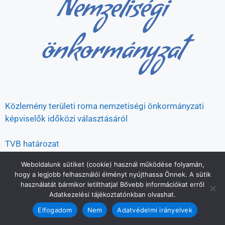
Nemzetiségi
önkormányzat
Közlemény területi roma nemzetiségi önkormányzati
képviselők időközi választásáról
TVB határozat
Weboldalunk sütiket (cookie) használ működése folyamán,
hogy a legjobb felhasználói élményt nyújthassa Önnek. A sütik
© 2026 Szank Község Önkormányzata
• Készült
használatát bármikor letilthatja! Bővebb információkat erről
GeneratePress
Adatkezelési tájékoztatónkban olvashat.
Elfogadom
Nem
Adatvédelmi irányelvek