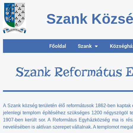
Szank Közsé
Főoldal
Szank
Községhá
Szank Református E
A Szank község területén élő reformátusok 1862-ben kaptak e
jelenlegi templom építéséhez szükséges 1200 négyszögöl te
1907-ben került sor. A Református Egyházközség ma is rész
nevelésében is aktívan szerepet vállalnak. A templomot megala