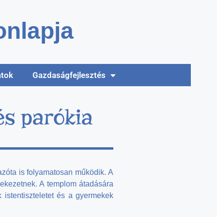
nlapja
atok
Gazdaságfejlesztés
s parókia
azóta is folyamatosan működik. A
lekezetnek. A templom átadására
istentiszteletet és a gyermekek