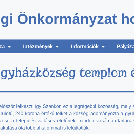
gi Önkormányzat ho
za
Intézmények
Információk
Pályáz
gyházközség templom é
lőször lelkészt, így Szankon ez a legrégebbi közösség, mely 
rületű, 240 korona értékű telket a község adományozta a gyü
ese a település vallásos életének, minden vasárnap tartanak 
kulása óta több alkalommal is felújították.