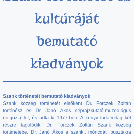
kultúráját
bemutató
kiadványok
S
z
ank történetét bemutató kiadványok
Szank község történetét elsőként Dr. Forczek Zoltán
történész és Dr. Janó Ákos néprajzkutató-muzeológus
dolgozta fel, és adta ki 1977-ben. A könyv tartalmilag két
részre tagolódik. Dr. Forczek Zoltán Szank község
történetébe, Dr. Janó Ákos a szanki, móricgáti pusztákra