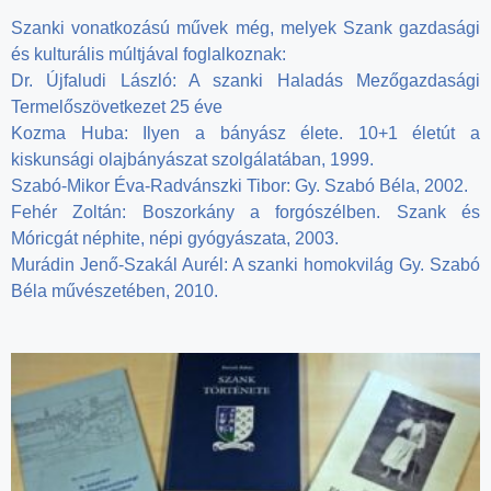
Szanki vonatkozású művek még, melyek Szank gazdasági
és kulturális múltjával foglalkoznak:
Dr. Újfaludi László: A szanki Haladás Mezőgazdasági
Termelőszövetkezet 25 éve
Kozma Huba: Ilyen a bányász élete. 10+1 életút a
kiskunsági olajbányászat szolgálatában, 1999.
Szabó-Mikor Éva-Radvánszki Tibor: Gy. Szabó Béla, 2002.
Fehér Zoltán: Boszorkány a forgószélben. Szank és
Móricgát néphite, népi gyógyászata, 2003.
Murádin Jenő-Szakál Aurél: A szanki homokvilág Gy. Szabó
Béla művészetében, 2010.