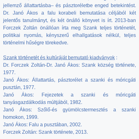
jellemző állattartásba– és pásztoréletbe enged betekintést.
Dr. Janó Ákos a falu korabeli bemutatása céljából két
jelentős tanulmányt, és két önálló könyvet is írt. 2013-ban
Forczek Zoltán önállóan írta meg Szank teljes történetét,
politikai nyomás, kényszerű elhallgatások nélkül, teljes
történelmi hűségre törekedve.
Szank történetét és kultúráját bemutató kiadványok
:
Dr. Forczek Zoltán-Dr. Janó Ákos: Szank község története,
1977.
Janó Ákos: Állattartás, pásztorélet a szanki és móricgáti
pusztán, 1977.
Janó Ákos: Fejezetek a szanki és móricgáti
tanyásgazdálkodás múltjából, 1982.
Janó Ákos: Szőlő-és gyümölcstermesztés a szanki
homokon, 1999.
Janó Ákos: Falu a pusztában, 2002.
Forczek Zoltán: Szank története, 2013.