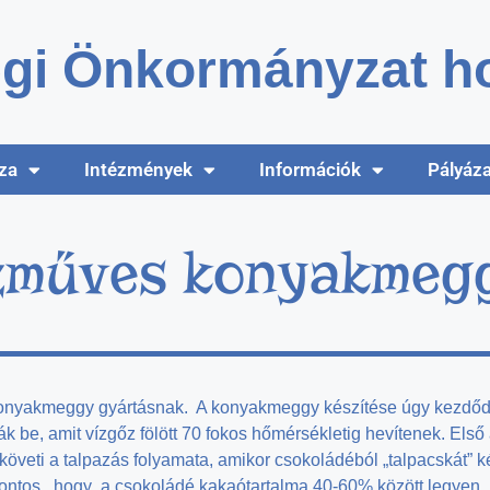
gi Önkormányzat ho
za
Intézmények
Információk
Pályáz
zműves konyakmeg
nyakmeggy gyártásnak. A konyakmeggy készítése úgy kezdődik,
 be, amit vízgőz fölött 70 fokos hőmérsékletig hevítenek. Első
t követi a talpazás folyamata, amikor csokoládéból „talpacskát” 
os, hogy a csokoládé kakaótartalma 40-60% között legyen, me