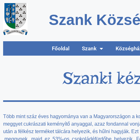
Szank Közsé
Főoldal
Szank
Községhá
Szanki ké
Több mint száz éves hagyománya van a Magyarországon a ko
meggyet cukrászati keményítő anyaggal, azaz fondannal vonják
után a félkész terméket tálcára helyezik, és hűlni hagyják. Ez
meggynek, majd ez 53%-os csokoládéfürdőbe helyezik. Font