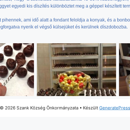
t egyedi kis díszítés különböztet meg a géppel készített termé
pihennek, ami idő alatt a fondant feloldja a konyak, és a bonbo
gforgatva nyerik el végső külsejüket és kerülnek díszdobozba.
© 2026 Szank Község Önkormányzata
• Készült
GeneratePres