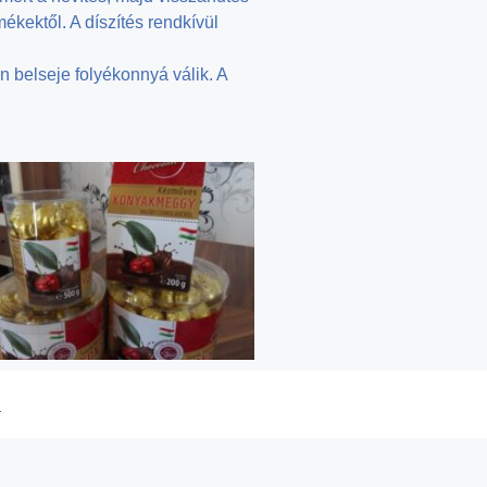
kektől. A díszítés rendkívül
n belseje folyékonnyá válik. A
s