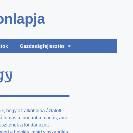
nlapja
atok
Gazdaságfejlesztés
gy
 hogy az alkoholba áztatott
 állomás a fondanba mártás, ami
készítenek a fondanozott
rt a hevítés, majd visszahűtés