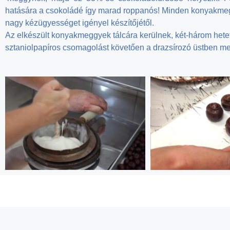
hatására a csokoládé így marad roppanós! Minden konyakmeggye
nagy kézügyességet igényel készítőjétől.
Az elkészült konyakmeggyek tálcára kerülnek, két-három hetet 
sztaniolpapíros csomagolást követően a drazsírozó üstben me