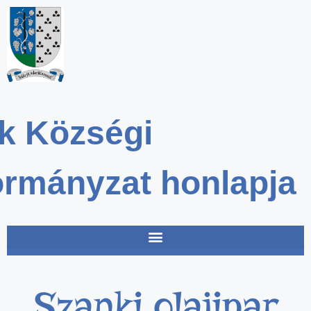
k Községi
rmányzat honlapja
Szanki olajipar