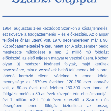
1964. augusztus 1-én kezdődött Szankon a kőolajtermelés,
ezt követve a földgáztermelés – és előkészítés. Az olajipar
fejlődése óriási ütemű volt, 1970 decemberében már a 90.
kút próbatermeltetésére kerülhetett sor. A gázüzemben pedig
megkezdte működését a napi 2 millió m3 földgázt
előkészítő, az első teljesen magyar tervezésű üzem. Közben
olyan új módszer kísérletei folytak, majd kerültek
bevezetésre, mint a vezetékek belső felületének inhibitorral
történő korrózió ellenni védelme. A termelt kőolaj
mennyisége az 1970-es években 120-150 ezer tonna/év
volt, a 80-as évek első felében 250-300 ezer tonna. A
földgáztermelés a 80-as évek közepén érte el csúcspontját,
évi 1 milliárd m3-t. Több éven keresztül a Szankon és
térségében termelt földgáz biztosította az ország