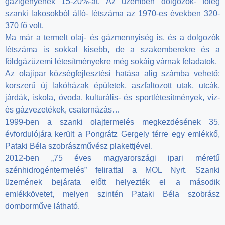
gázigényének 15-20%-át. Az üzemben dolgozók- főleg
szanki lakosokból álló- létszáma az 1970-es években 320-
370 fő volt.
Ma már a termelt olaj- és gázmennyiség is, és a dolgozók
létszáma is sokkal kisebb, de a szakemberekre és a
földgázüzemi létesítményekre még sokáig várnak feladatok.
Az olajipar községfejlesztési hatása alig számba vehető:
korszerű új lakóházak épületek, aszfaltozott utak, utcák,
járdák, iskola, óvoda, kulturális- és sportlétesítmények, víz-
és gázvezetékek, csatornázás…
1999-ben a szanki olajtermelés megkezdésének 35.
évfordulójára került a Pongrátz Gergely térre egy emlékkő,
Pataki Béla szobrászművész plakettjével.
2012-ben „75 éves magyarországi ipari méretű
szénhidrogéntermelés” felirattal a MOL Nyrt. Szanki
üzemének bejárata előtt helyezték el a második
emlékkövetet, melyen szintén Pataki Béla szobrász
domborműve látható.