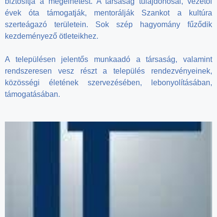
biztosítja a megélhetést. A társaság tulajdonosai, vezetői
évek óta támogatják, mentorálják Szankot a kultúra
szerteágazó területein. Sok szép hagyomány fűződik
kezdeményező ötleteikhez.
A településen jelentős munkaadó a társaság, valamint
rendszeresen vesz részt a település rendezvényeinek,
közösségi életének szervezésében, lebonyolításában,
támogatásában.