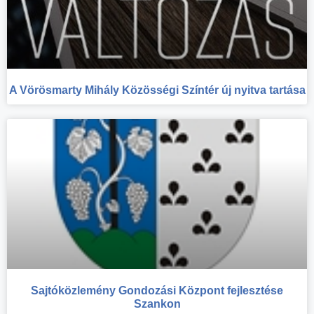
A Vörösmarty Mihály Közösségi Színtér új nyitva tartása
Sajtóközlemény Gondozási Központ fejlesztése
Szankon