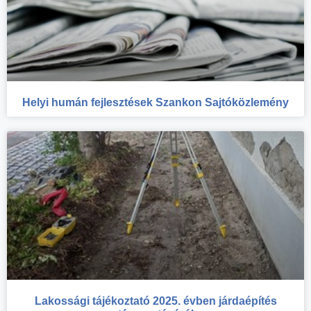
Helyi humán fejlesztések Szankon Sajtóközlemény
Lakossági tájékoztató 2025. évben járdaépítés