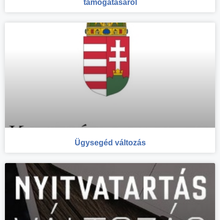
támogatásáról
Ügysegéd változás